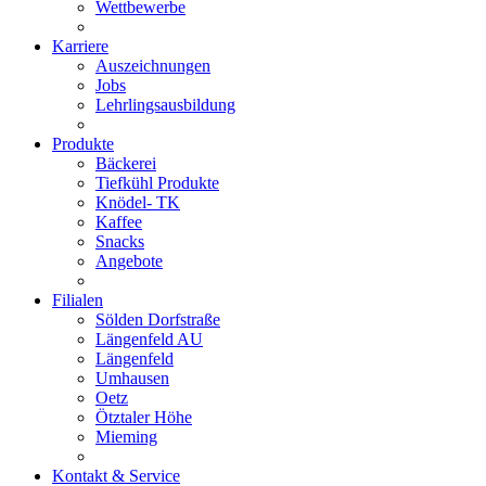
Wettbewerbe
Karriere
Auszeichnungen
Jobs
Lehrlingsausbildung
Produkte
Bäckerei
Tiefkühl Produkte
Knödel- TK
Kaffee
Snacks
Angebote
Filialen
Sölden Dorfstraße
Längenfeld AU
Längenfeld
Umhausen
Oetz
Ötztaler Höhe
Mieming
Kontakt & Service