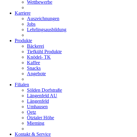
Wettbewerbe
Karriere
Auszeichnungen
Jobs
Lehrlingsausbildung
Produkte
Bäckerei
Tiefkühl Produkte
Knödel- TK
Kaffee
Snacks
Angebote
Filialen
Sölden Dorfstraße
Längenfeld AU
Längenfeld
Umhausen
Oetz
Ötztaler Höhe
Mieming
Kontakt & Service