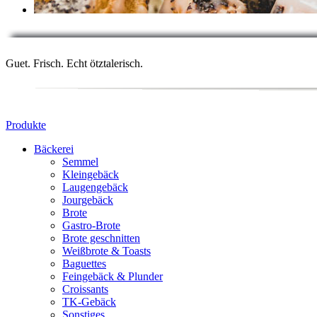
Guet. Frisch. Echt ötztalerisch.
Produkte
Bäckerei
Semmel
Kleingebäck
Laugengebäck
Jourgebäck
Brote
Gastro-Brote
Brote geschnitten
Weißbrote & Toasts
Baguettes
Feingebäck & Plunder
Croissants
TK-Gebäck
Sonstiges