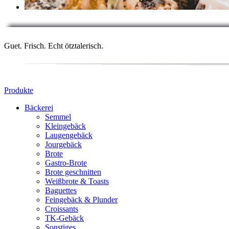
Guet. Frisch. Echt ötztalerisch.
Produkte
Bäckerei
Semmel
Kleingebäck
Laugengebäck
Jourgebäck
Brote
Gastro-Brote
Brote geschnitten
Weißbrote & Toasts
Baguettes
Feingebäck & Plunder
Croissants
TK-Gebäck
Sonstiges