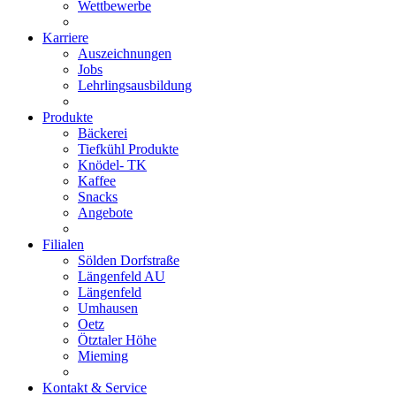
Wettbewerbe
Karriere
Auszeichnungen
Jobs
Lehrlingsausbildung
Produkte
Bäckerei
Tiefkühl Produkte
Knödel- TK
Kaffee
Snacks
Angebote
Filialen
Sölden Dorfstraße
Längenfeld AU
Längenfeld
Umhausen
Oetz
Ötztaler Höhe
Mieming
Kontakt & Service