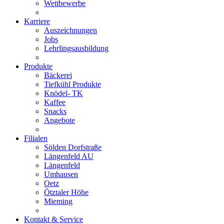
Wettbewerbe
Karriere
Auszeichnungen
Jobs
Lehrlingsausbildung
Produkte
Bäckerei
Tiefkühl Produkte
Knödel- TK
Kaffee
Snacks
Angebote
Filialen
Sölden Dorfstraße
Längenfeld AU
Längenfeld
Umhausen
Oetz
Ötztaler Höhe
Mieming
Kontakt & Service