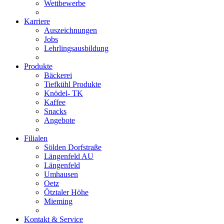
Wettbewerbe
Karriere
Auszeichnungen
Jobs
Lehrlingsausbildung
Produkte
Bäckerei
Tiefkühl Produkte
Knödel- TK
Kaffee
Snacks
Angebote
Filialen
Sölden Dorfstraße
Längenfeld AU
Längenfeld
Umhausen
Oetz
Ötztaler Höhe
Mieming
Kontakt & Service